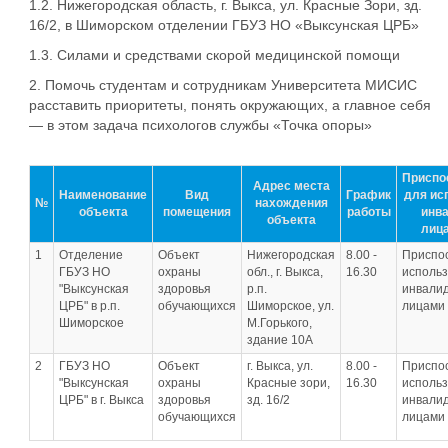
1.2. Нижегородская область, г. Выкса, ул. Красные Зори, зд.
16/2, в Шиморском отделении ГБУЗ НО «Выксунская ЦРБ»
1.3. Силами и средствами скорой медицинской помощи
2. Помочь студентам и сотрудникам Университета МИСИС
расставить приоритеты, понять окружающих, а главное себя
— в этом задача психологов службы «Точка опоры»
Приспо
Адрес места
Наименование
Вид
График
для ис
№
нахождения
объекта
помещения
работы
инв
объекта
лиц
1
Отделение
Объект
Нижегородская
8.00 -
Приспо
ГБУЗ НО
охраны
обл., г. Выкса,
16.30
исполь
"Выксунская
здоровья
р.п.
инвали
ЦРБ" в р.п.
обучающихся
Шиморское, ул.
лицами 
Шиморское
М.Горького,
здание 10А
2
ГБУЗ НО
Объект
г. Выкса, ул.
8.00 -
Приспо
"Выксунская
охраны
Красные зори,
16.30
исполь
ЦРБ" в г. Выкса
здоровья
зд. 16/2
инвали
обучающихся
лицами 