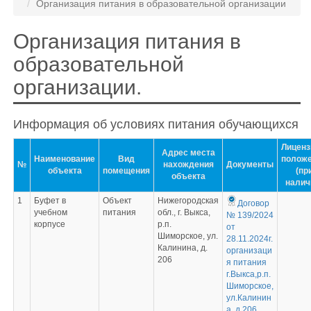
Организация питания в образовательной организации
Организация питания в
образовательной
организации.
Информация об условиях питания обучающихся
Лиценз
Адрес места
Наименование
Вид
полож
№
нахождения
Документы
объекта
помещения
(пр
объекта
налич
1
Буфет в
Объект
Нижегородская
Договор
учебном
питания
обл., г. Выкса,
№ 139/2024
корпусе
р.п.
от
Шиморское, ул.
28.11.2024г.
Калинина, д.
организаци
206
я питания
г.Выкса,р.п.
Шиморское,
ул.Калинин
а, д.206