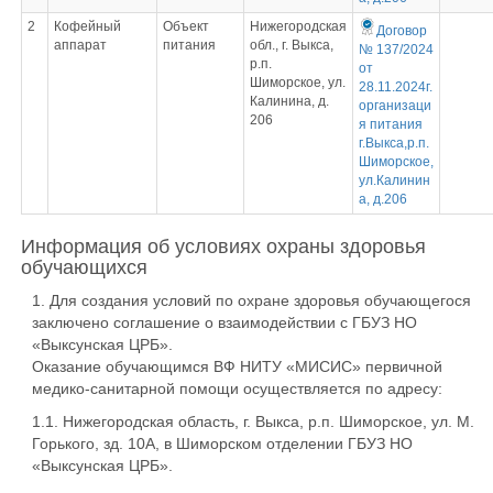
2
Кофейный
Объект
Нижегородская
Договор
аппарат
питания
обл., г. Выкса,
№ 137/2024
р.п.
от
Шиморское, ул.
28.11.2024г.
Калинина, д.
организаци
206
я питания
г.Выкса,р.п.
Шиморское,
ул.Калинин
а, д.206
Информация об условиях охраны здоровья
обучающихся
1. Для создания условий по охране здоровья обучающегося
заключено соглашение о взаимодействии с ГБУЗ НО
«Выксунская ЦРБ».
Оказание обучающимся ВФ НИТУ «МИСИС» первичной
медико-санитарной помощи осуществляется по адресу:
1.1. Нижегородская область, г. Выкса, р.п. Шиморское, ул. М.
Горького, зд. 10А, в Шиморском отделении ГБУЗ НО
«Выксунская ЦРБ».